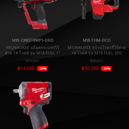
M18 ONEFHIWF1-0X0
M18 FHM-0C0
MILWAUKEE บล็อคกระแทกไร้
MILWAUKEE สว่านโรตารี่ไร้สาย
สาย 18 โวลท์ รุ่น M18 FUEL 1"
18 โวลท์ รุ่น M18 FUEL SDS
แรงบิดสูงสุด 2400 Nm เชื่อมต่อ
Max 2 ระบบ 45 มม. 11 จูลล์ 8
฿19,463
฿40,253
ONE-KEY (เครื่องเปล่า)
กก.(เครื่องเปล่า)
฿14,688
฿30,388
-25%
-25%