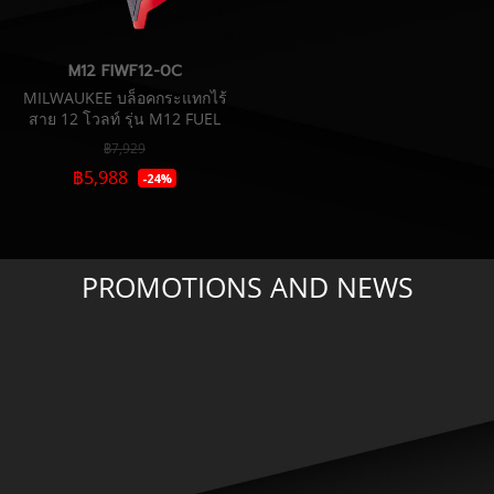
M12 FIWF12-0C
MILWAUKEE บล็อคกระแทกไร้
สาย 12 โวลท์ รุ่น M12 FUEL
STUBBY, แรงบิด 339 NM (เครื่อง
฿7,929
เปล่า)
฿5,988
-24%
PROMOTIONS AND NEWS