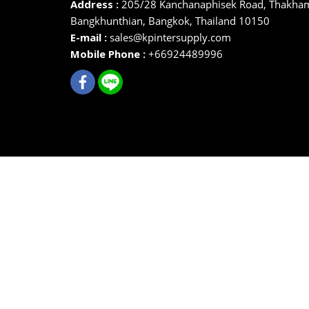
Address :
205/28 Kanchanaphisek Road, Thakha
Bangkhunthian,
Bangkok,
Thailand 10150
E-mail :
sales@kpintersupply.com
Mobile Phone :
+66924489996