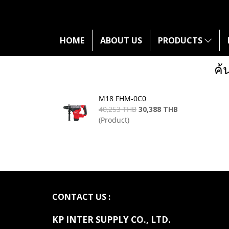
HOME
ABOUT US
PRODUCTS
ค้
M18 FHM-0C0
40,253 THB
30,388 THB
(Product)
CONTACT US :
KP INTER SUPPLY CO., LTD
.