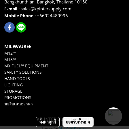
Bangkhunthian,
Bangkok,
Thailand 10150
E-mail :
sales@kpintersupply.com
Mobile Phone :
+66924489996
MILWAUKEE
M12™
M18™
MX FUEL™ EQUIPMENT
SAFETY SOLUTIONS
HAND TOOLS
LIGHTING
STORAGE
PROMOTIONS
ขอใบเสนอราคา
KP INTER SUPPLY CO., LTD.
ตั้งค่าคุกกี้
ยอมรับทั้งหมด
Powered by
MakeWebEasy.com