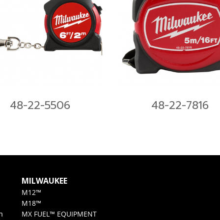
48-22-5506
48-22-7816
MILWAUKEE
M12™
M18™
m
MX FUEL™ EQUIPMENT