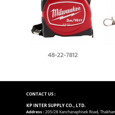
48-22-7812
CONTACT US :
KP INTER SUPPLY CO., LTD
.
Address :
205/28 Kanchanaphisek Road, Thakha