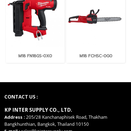
M18 FN18GS-0X0
M18 FCHSC-0G0
CONTACT US :
KP INTER SUPPLY CO., LTD
.
Address :
205/28 Kanchanaphisek Road, Thakham
Bangkhunthian,
Bangkok,
Thailand 10150
E-mail :
sales@kpintersupply.com