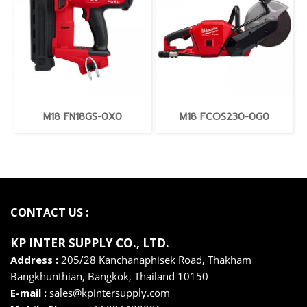
M18 FN18GS-0X0
M18 FCOS230-0G0
CONTACT US :
KP INTER SUPPLY CO., LTD
.
Address :
205/28 Kanchanaphisek Road, Thakham
Bangkhunthian,
Bangkok,
Thailand 10150
E-mail :
sales@kpintersupply.com