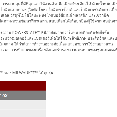
ารควบคุมที่ดีที่สุดและใช้งานด้วยมือเพียงข้างเดียวได้ ด้วยน้ำหนักเ
บมีดแบบต่างๆ (ใบตัดโลหะ ใบมีดคาร์ไบด์ และใบมีดเพชรตัดกระเบื้อ
นเลส วัสดุที่ไม่ใช่โลหะ ผนัง ไฟเบอร์ซีเมนต์ พลาสติก และเซรามิค
นใบมีดตาม/ทวนเข็มนาฬิกาเฉพาะแบบเลือกได้เพื่อปกป้องผู้ใช้จากเศษฝุ
่าน POWERSTATE™ ที่มีกำลังมากกว่าในขนาดที่กะทัดรัดยิ่งขึ้น
หว่างมอเตอร์และแบตเตอรี่เพื่อให้ได้ประสิทธิภาพ ประสิทธิผล และปกป้
ุดในตลาด ให้กำลังการทำงานอย่างต่อเนื่อง และอายุการใช้งานยาวนาน
ระยะเวลาการทำงานของเครื่องมือและรับรองความทนทานของชุดแบตเตอร
12™ ของ MILWAUKEE™ ได้ทุกรุ่น