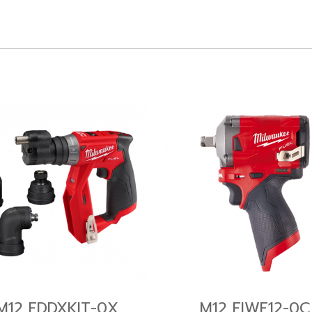
M12 FDDXKIT-0X
M12 FIWF12-0C