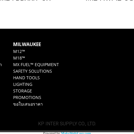
MILWAUKEE
M12™
M18™
m
MX FUEL™ EQUIPMENT
SAFETY SOLUTIONS
HAND TOOLS
LIGHTING
STORAGE
PROMOTIONS
ขอใบเสนอราคา
KP INTER SUPPLY CO., LTD.
Powered by
MakeWebEasy.com